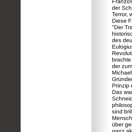
Französ
der Sch
Terror,
Diese F
"Der Tr
historis
des deu
Eulogiu
Revolut
brachte 
der zum
Michael
Gründen
Prinzip 
Das war
Schneid
philoso
sind bri
Mensch
über ge
ganz akt