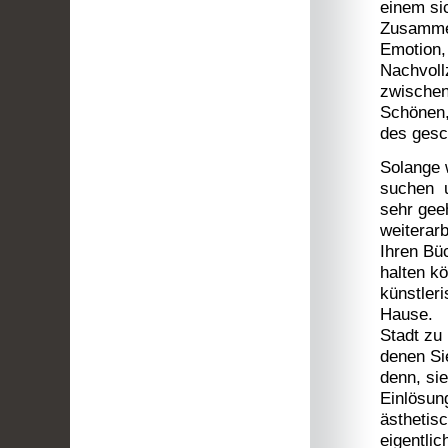
einem si
Zusammen
Emotion,
Nachvoll
zwischen
Schönen,
des gesc
Solange 
suchen u
sehr geeh
weiterar
Ihren Bü
halten kö
künstleri
Hause. U
Stadt zu 
denen Si
denn, sie
Einlösun
ästhetis
eigentli