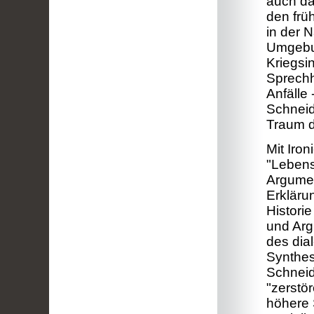
auch da
den frü
in der N
Umgebun
Kriegsin
Sprech
Anfälle
Schneid
Traum d
Mit Iron
"Lebensl
Argumen
Erkläru
Histori
und Arg
des dia
Synthes
Schneide
"zerstö
höhere 