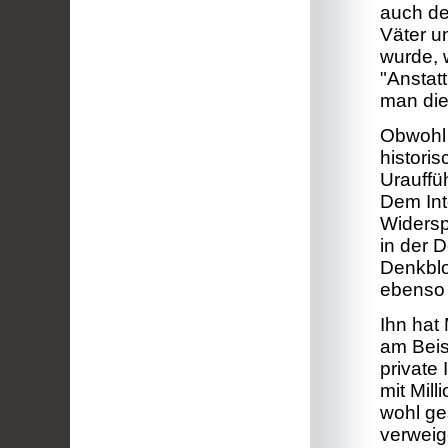
auch de
Väter u
wurde, 
"Anstat
man die 
Obwohl 
histori
Urauffü
Dem Int
Widersp
in der D
Denkblo
ebenso 
Ihn hat
am Beis
private
mit Mil
wohl ge
verweig