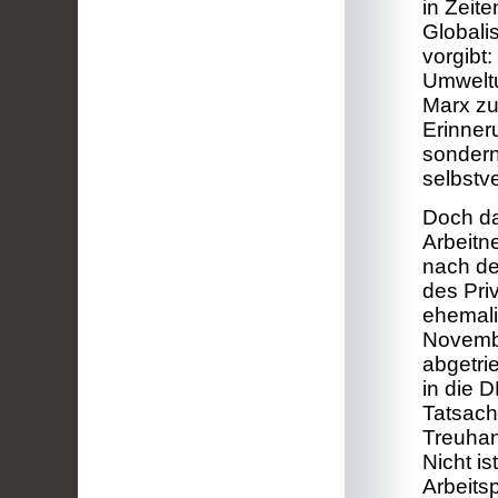
in Zeit
Globali
vorgibt
Umweltu
Marx zu
Erinner
sondern
selbstv
Doch da
Arbeitn
nach de
des Pri
ehemali
Novembe
abgetrie
in die 
Tatsach
Treuhan
Nicht is
Arbeits