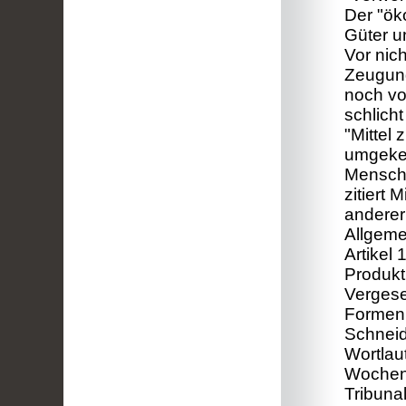
Der "ök
Güter u
Vor nich
Zeugun
noch vor
schlich
"Mittel
umgekeh
Mensche
zitiert
anderer
Allgeme
Artikel
Produkt
Vergese
Formen 
Schneid
Wortlau
Wochenbl
Tribuna