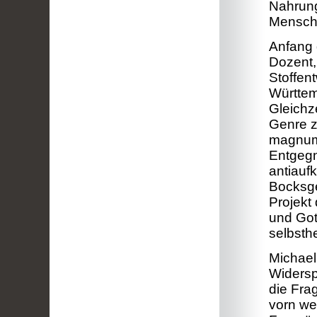
Nahrung
Menschl
Anfang 
Dozent,
Stoffen
Württem
Gleichz
Genre z
magnum 
Entgegn
antiauf
Bocksge
Projekt 
und Got
selbsth
Michael
Widersp
die Fra
vorn we