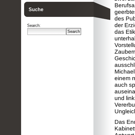
Berufsa
Suche
geerbtes
des Pub
der Erzi
Search:
das Etik
unterhal
Vorstell
Zaubernk
Geschick
ausschl
Michael
einem m
auch sp
auseina
und link
Vererbu
Ungleic
Das End
Kabinet