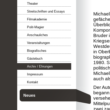
Theater
Streitschriften und Essays
Michael
gefäche
Filmakademie
Überbli
Polit-Magier
Komponi
Bruder i
Anschauliches
Kriegse
Veranstaltungen
Westdeu
Biografisches
in Ober
biograp
Gästebuch
1980. S
Archiv / Ehrungen
politisc
Michael
Impressum
auch al
Kontakt
Der Aut
begann,
Neues
versehe
Mittelp
zwei za