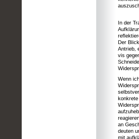
auszus
In der Tr
Aufkläru
reflekti
Der Blic
Antrieb,
vis gege
Schneide
Widers
Wenn ich 
Widerspr
selbstver
konkrete
Widerspr
aufzuheb
reagiere
an Gesch
deuten u
mit aufk