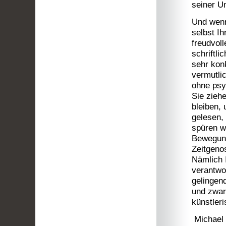
seiner U
Und wenn
selbst I
freudvoll
schriftl
sehr konk
vermutlic
ohne psy
Sie ziehe
bleiben,
gelesen, 
spüren w
Bewegung
Zeitgeno
Nämlich 
verantwo
gelingen
und zwar
künstler
Michael 