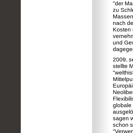
"der Ma
zu Schl
Massenar
nach de
Kosten s
vernehm
und Gew
dagegen 
2009, s
stellte
"welthi
Mittelp
Europäi
Neolibe
Flexibil
globale
ausgelö
sagen we
schon s
"Verwer