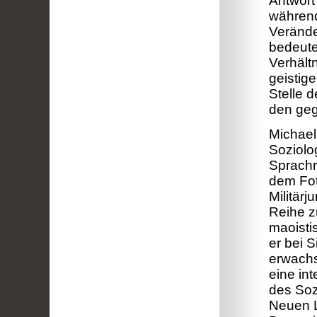
Antwort
während
Verände
bedeute
Verhält
geistig
Stelle d
den geg
Michael
Soziolo
Sprachr
dem Fot
Militärj
Reihe z
maoisti
er bei 
erwachs
eine in
des Soz
Neuen L