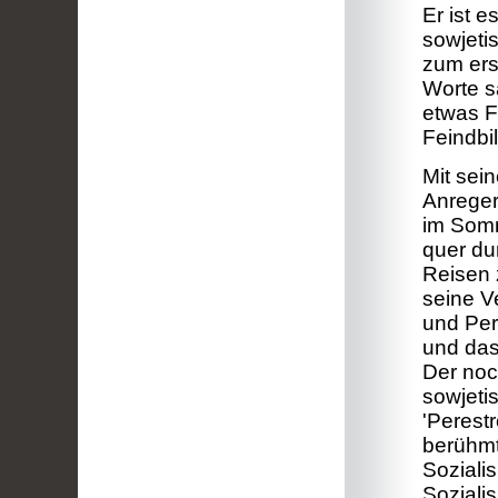
Er ist e
sowjeti
zum ers
Worte s
etwas F
Feindbi
Mit sein
Anreger
im Somm
quer du
Reisen
seine V
und Per
und das
Der noc
sowjeti
'Perestr
berühmt
Soziali
Soziali