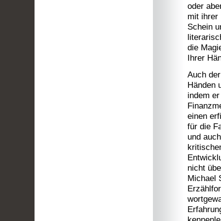
oder abe
mit ihrer
Schein u
literaris
die Magi
Ihrer Hä
Auch der 
Händen u
indem er 
Finanzme
einen er
für die F
und auch
kritische
Entwicklu
nicht üb
Michael S
Erzählfor
wortgewa
Erfahrun
kennenle