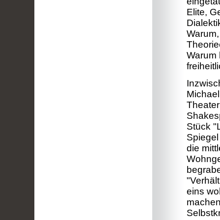
eingeta
Elite, 
Dialekti
Warum, 
Theorie
Warum k
freihei
Inzwisc
Michael
Theater
Shakesp
Stück "
Spiegel
die mitt
Wohngem
begrabe
"Verhält
eins wo
machen,
Selbstkr