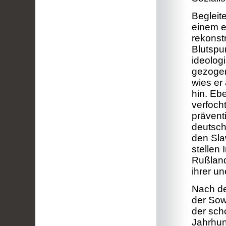
Begleit
einem e
rekonst
Blutspu
ideolog
gezogen
wies er
hin. Ebe
verfocht
prävent
deutsch
den Sla
stellen
Rußland
ihrer u
Nach d
der Sow
der sch
Jahrhun