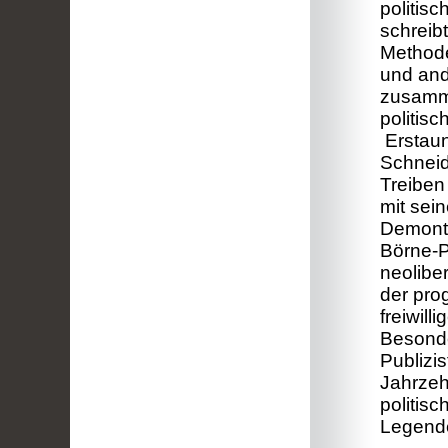
politis
schreibt
Methode
und and
zusamme
politis
Erstaun
Schneid
Treiben 
mit sei
Demonta
Börne-Pr
neolibe
der pro
freiwil
Besonde
Publizi
Jahrzeh
politis
Legende