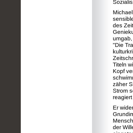
Soziali
Michael
sensibl
des Zeit
Genieku
umgab, 
"Die Tra
kulturkr
Zeitsch
Titeln 
Kopf ve
schwimm
zäher S
Strom s
reagiert
Er wide
Grundim
Mensche
der Wil