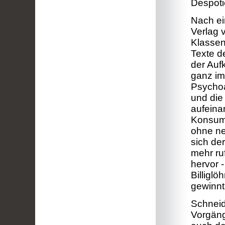
Despoti
Nach ei
Verlag 
Klassen
Texte d
der Auf
ganz im
Psychoa
und die
aufeina
Konsumi
ohne ne
sich de
mehr ru
hervor 
Billigl
gewinnt
Schneid
Vorgäng