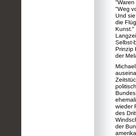
"Waren 
"Weg vo
Und sie
die Flü
Kunst."
Langzei
Selbst-
Prinzip
der Mel
Michael
auseina
Zeitstü
politis
Bundesr
ehemali
wieder 
des Dri
Windsch
der Bun
amerika