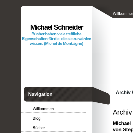
Willkomme
Filmakadem
Michael Schneider
Gästebuch
Bücher haben viele treffliche
Eigenschaften für die, die sie zu wählen
wissen. (Michel de Montaigne)
Archiv 
Navigation
Willkommen
Archiv
Blog
Michael 
Bücher
von Ste