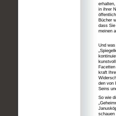
erhalten,
in ihrer 
öffentlic
Bücher w
dass Sie
meinen a
Und was w
„Spiegelk
kontinuie
kunstvoll
Facetten 
kraft Ihr
Widersch
den von 
Seins un
So wie di
„Geheimn
Janusköp
schauen 