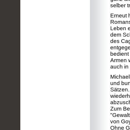
selber t
Erneut 
Romans 
Leben e
dem Sc
des Cag
entgege
bedient
Armen wi
auch in
Michael
und bun
Sätzen. 
wiederh
abzusch
Zum Bei
"Gewalt
von Goy
Ohne Ge