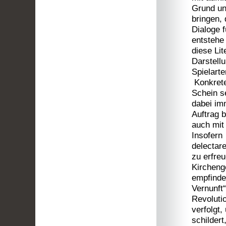
Grund un
bringen,
Dialoge 
entstehe
diese Lit
Darstell
Spielarte
Konkrete 
Schein s
dabei im
Auftrag b
auch mi
Insofern
delectare
zu erfreu
Kirchenge
empfinde
Vernunft
Revoluti
verfolgt,
schildert